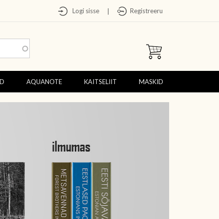
Logi sisse
Registreeru
|
ED
AQUANOTE
KAITSELIIT
MASKID