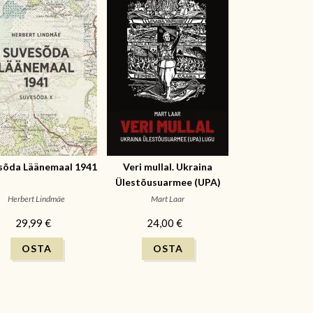
sõda Läänemaal 1941
Veri mullal. Ukraina
Ülestõusuarmee (UPA)
lugu
Herbert Lindmäe
Mart Laar
29,99 €
24,00 €