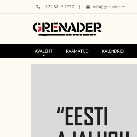
+372 5347 7777
info@grenader.ee
|
AVALEHT
RAAMATUD
KALENDRID