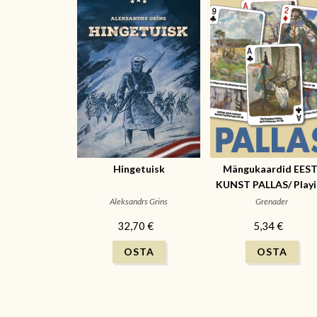
Hingetuisk
Mängukaardid EEST
KUNST PALLAS/ Playi
cards Estonian art
Aleksandrs Grins
Grenader
32,70 €
5,34 €