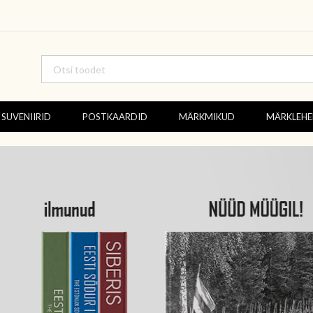
SUVENIIRID
POSTKAARDID
MÄRKMIKUD
MÄRKLEH