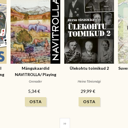
I
Mängukaardid
Ülekohtu toimikud 2
Suve
ng
NAVITROLLA/ Playing
cards Navitrolla art
Grenader
Heino Tõnismägi
5,34 €
29,99 €
››