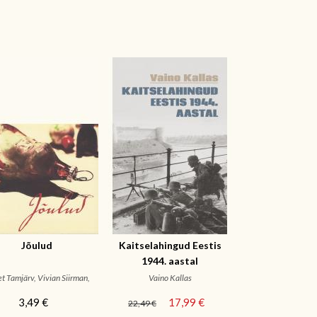
Jõulud
Kaitselahingud Eestis
1944. aastal
t Tamjärv, Vivian Siirman,
Vaino Kallas
EVM
3,49 €
17,99 €
22,49 €