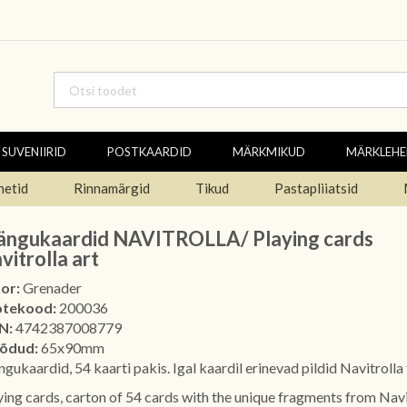
SUVENIIRID
POSTKAARDID
MÄRKMIKUD
MÄRKLEH
netid
Rinnamärgid
Tikud
Pastapliiatsid
ngukaardid NAVITROLLA/ Playing cards
vitrolla art
or:
Grenader
otekood:
200036
N:
4742387008779
õdud:
65x90mm
gukaardid, 54 kaarti pakis. Igal kaardil erinevad pildid Navitrolla 
ying cards, carton of 54 cards with the unique fragments from Navit