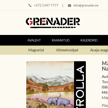
+372 5347 7777
info@grenader.ee
|
AVALEHT
RAAMATUD
KALENDRID
Magnetid
Võtmehoidjad
Avaja-mag
Mä
Na
Aut
To
ISB
Mõ
Män
Pla