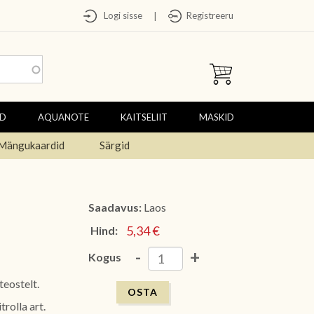
Logi sisse
Registreeru
|
ED
AQUANOTE
KAITSELIIT
MASKID
Mängukaardid
Särgid
Saadavus:
Laos
5,34 €
Hind:
-
+
Kogus
teostelt.
rolla art.