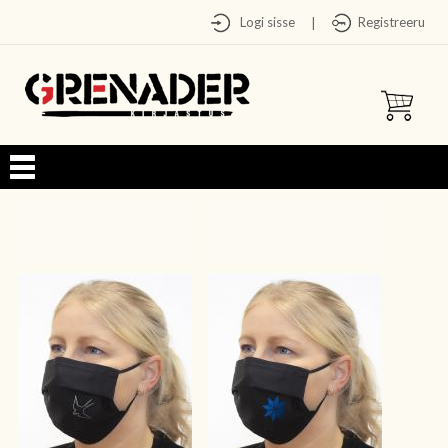
Logi sisse
Registreeru
|