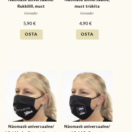
Rukkilill, must
must trükita
Grenader
Grenader
5,90 €
4,90 €
Näomask universaalne/
Näomask universaalne/