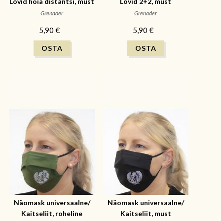
Lõvid hoia distantsi, must
Lõvid 2+2, must
Grenader
Grenader
5,90 €
5,90 €
Näomask universaalne/
Näomask universaalne/
Kaitseliit, roheline
Kaitseliit, must