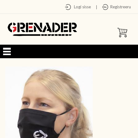
Logi sisse
Registreeru
|