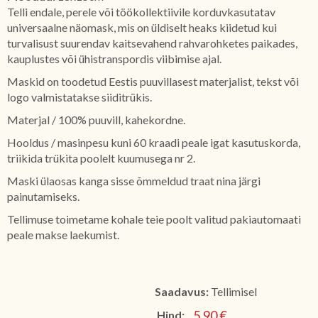
Telli endale, perele või töökollektiivile korduvkasutatav
universaalne näomask, mis on üldiselt heaks kiidetud kui
turvalisust suurendav kaitsevahend rahvarohketes paikades,
kauplustes või ühistranspordis viibimise ajal.
Maskid on toodetud Eestis puuvillasest materjalist, tekst või
logo valmistatakse siiditrükis.
Materjal / 100% puuvill, kahekordne.
Hooldus / masinpesu kuni 60 kraadi peale igat kasutuskorda,
triikida trükita poolelt kuumusega nr 2.
Maski ülaosas kanga sisse õmmeldud traat nina järgi
painutamiseks.
Tellimuse toimetame kohale teie poolt valitud pakiautomaati
peale makse laekumist.
Saadavus:
Tellimisel
5,90 €
Hind: