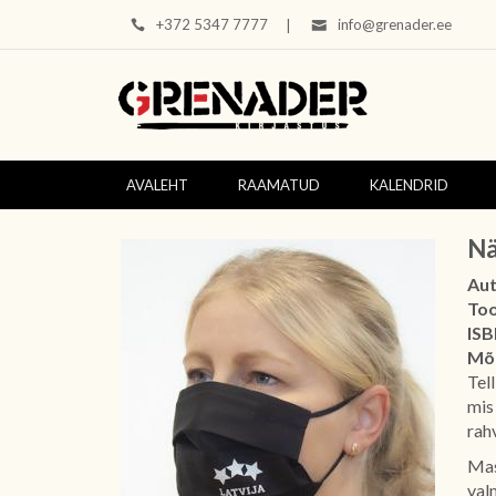
+372 5347 7777
info@grenader.ee
|
AVALEHT
RAAMATUD
KALENDRID
Nä
Aut
To
ISB
Mõ
Tel
mis
rah
Mas
val