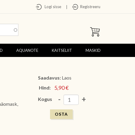
Logi sisse
Registreeru
|
ED
AQUANOTE
KAITSELIIT
MASKID
Saadavus:
Laos
5,90 €
Hind:
-
+
Kogus
 näomask,