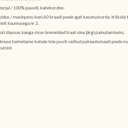
erjal / 100% puuvill, kahekordne.
ldus / masinpesu kuni 60 kraadi peale igat kasutuskorda, triikida 
lelt kuumusega nr 2.
ki ülaosas kanga sisse õmmeldud traat nina järgi painutamiseks.
limuse toimetame kohale teie poolt valitud pakiautomaati peale m
kumist.