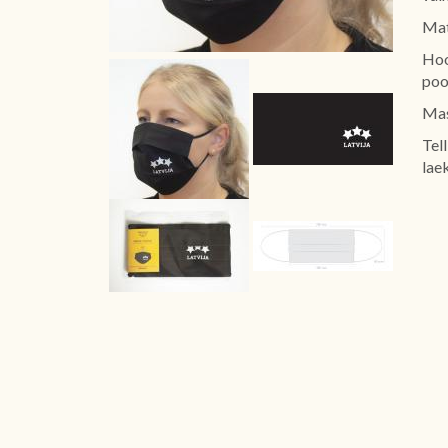
Mat
Hoo
poo
Mas
Tel
lae