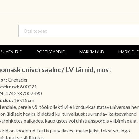
SUVENIIRID
POSTKAARDID
MÄRKMIKUD
MÄRKLEH
omask universaalne/ LV tärnid, must
or:
Grenader
otekood:
600021
N:
4742387007390
õdud:
18x15cm
li endale, perele või töökollektiivile korduvkasutatav universaalne
 on üldiselt heaks kiidetud kui turvalisust suurendav kaitsevahend
varohketes paikades, kauplustes või ühistranspordis viibimise ajal.
kid on toodetud Eestis puuvillasest materjalist, tekst või logo
mistatakse siiditrükis.