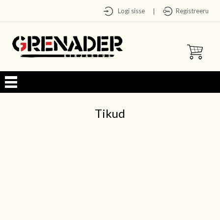
Logi sisse
Registreeru
|
Tikud