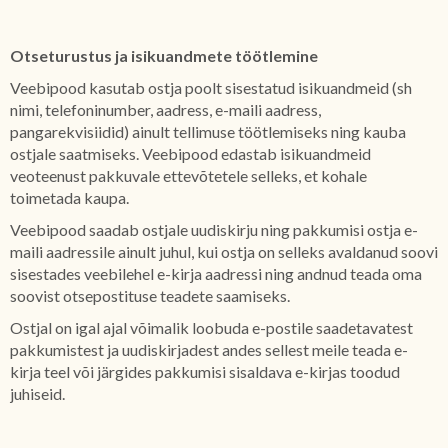
Otseturustus ja isikuandmete töötlemine
Veebipood kasutab ostja poolt sisestatud isikuandmeid (sh
nimi, telefoninumber, aadress, e-maili aadress,
pangarekvisiidid) ainult tellimuse töötlemiseks ning kauba
ostjale saatmiseks. Veebipood edastab isikuandmeid
veoteenust pakkuvale ettevõtetele selleks, et kohale
toimetada kaupa.
Veebipood saadab ostjale uudiskirju ning pakkumisi ostja e-
maili aadressile ainult juhul, kui ostja on selleks avaldanud soovi
sisestades veebilehel e-kirja aadressi ning andnud teada oma
soovist otsepostituse teadete saamiseks.
Ostjal on igal ajal võimalik loobuda e-postile saadetavatest
pakkumistest ja uudiskirjadest andes sellest meile teada e-
kirja teel või järgides pakkumisi sisaldava e-kirjas toodud
juhiseid.