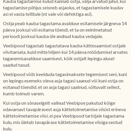
Kauba tagastamise kulud kannab ostja, välja arvatud juhul, kui
tagastamise põhjus seisneb asjaolus, et tagastamisele kuuluv
asi ei vasta tellitule (nt vale või defektiga asi).
Ostja peab kauba tagastama avalduse esitamisele järgneva 14
päeva jooksul või esitama tõendi, et ta on eelnimetatud
perioodi jooksul kauba üle andnud kauba vedajale.
Veebipood tagastab tagastatava kauba kättesaamisel ostjale
viivitamata, kuid mitte hiljem kui 14 päeva möödumisel arvates
taganemisavalduse saamisest, kõik ostjalt lepingu alusel
saadud tasud.
Veebipood võib keelduda tagasimaksete tegemisest seni, kuni
on lepingu esemeks oleva asja tagasi saanud või kuni ostja on
esitanud tõendid, et on asja tagasi saatnud, sõltuvalt sellest,
kumb toimub varem.
Kui ostja on sõnaselgelt valinud Veebipoe pakutud kõige
odavamast tavapärasest asja kättetoimetamise viisist erineva
kättetoimetamise viisi, ei pea Veebipood tarbijale tagastama
kulu, mis ületab tavapärase kättetoimetamise viisiga seotud
kulu.