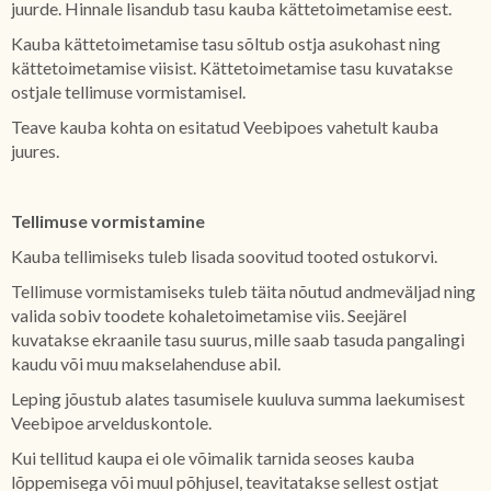
juurde. Hinnale lisandub tasu kauba kättetoimetamise eest.
Kauba kättetoimetamise tasu sõltub ostja asukohast ning
kättetoimetamise viisist. Kättetoimetamise tasu kuvatakse
ostjale tellimuse vormistamisel.
Teave kauba kohta on esitatud Veebipoes vahetult kauba
juures.
Tellimuse vormistamine
Kauba tellimiseks tuleb lisada soovitud tooted ostukorvi.
Tellimuse vormistamiseks tuleb täita nõutud andmeväljad ning
valida sobiv toodete kohaletoimetamise viis. Seejärel
kuvatakse ekraanile tasu suurus, mille saab tasuda pangalingi
kaudu või muu makselahenduse abil.
Leping jõustub alates tasumisele kuuluva summa laekumisest
Veebipoe arvelduskontole.
Kui tellitud kaupa ei ole võimalik tarnida seoses kauba
lõppemisega või muul põhjusel, teavitatakse sellest ostjat