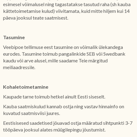
esimesel võimalusel ning tagastatakse tasutud raha (sh kauba
kättetoimetamise kulud) viivitamata, kuid mitte hiljem kui 14
päeva jooksul teate saatmisest.
Tasumine
Veebipoe tellimuse eest tasumine on võimalik ülekandega
eurodes. Tasumine toimub pangalinkide SEB või Swedbank
kaudu või arve alusel, mille saadame Teie märgitud
meiliaadressile.
Kohaletoimetamine
Kaupade tarne toimub hetkel ainult Eesti siseselt.
Kauba saatmiskulud kannab ostja ning vastav hinnainfo on
kuvatud saatmisviisi juures.
Eestisisesed saadetised jõuavad ostja määratud sihtpunkti 3-7
tööpäeva jooksul alates müügilepingu jõustumist.