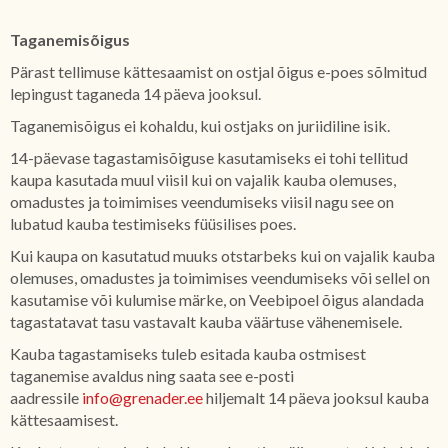
Taganemisõigus
Pärast tellimuse kättesaamist on ostjal õigus e-poes sõlmitud
lepingust taganeda 14 päeva jooksul.
Taganemisõigus ei kohaldu, kui ostjaks on juriidiline isik.
14-päevase tagastamisõiguse kasutamiseks ei tohi tellitud
kaupa kasutada muul viisil kui on vajalik kauba olemuses,
omadustes ja toimimises veendumiseks viisil nagu see on
lubatud kauba testimiseks füüsilises poes.
Kui kaupa on kasutatud muuks otstarbeks kui on vajalik kauba
olemuses, omadustes ja toimimises veendumiseks või sellel on
kasutamise või kulumise märke, on Veebipoel õigus alandada
tagastatavat tasu vastavalt kauba väärtuse vähenemisele.
Kauba tagastamiseks tuleb esitada kauba ostmisest
taganemise avaldus ning saata see e-posti
aadressile
info@grenader.ee
hiljemalt 14 päeva jooksul kauba
kättesaamisest.