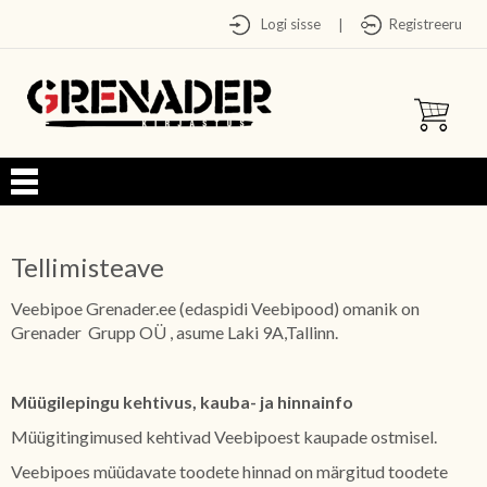
Logi sisse
Registreeru
|
Tellimisteave
Veebipoe Grenader.ee (edaspidi Veebipood) omanik on
Grenader Grupp OÜ , asume Laki 9A,Tallinn.
Müügilepingu kehtivus, kauba- ja hinnainfo
Müügitingimused kehtivad Veebipoest kaupade ostmisel.
Veebipoes müüdavate toodete hinnad on märgitud toodete