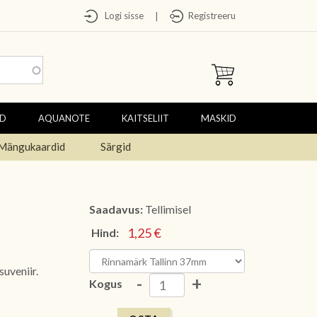
Logi sisse
Registreeru
|
ED
AQUANOTE
KAITSELIIT
MASKID
Mängukaardid
Särgid
Saadavus:
Tellimisel
1,25 €
Hind:
suveniir.
-
+
Kogus