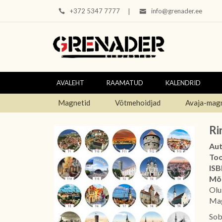
+372 5347 7777
info@grenader.ee
|
AVALEHT
RAAMATUD
KALENDRID
Magnetid
Võtmehoidjad
Avaja-mag
Ri
Aut
To
ISB
Mõ
Olu
Mag
Sob