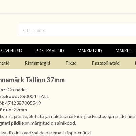
SUVENIIRID
POSTKAARDID
MÄRKMIKUD
MÄRKLEH
netid
Rinnamärgid
Tikud
Pastapliiatsid
nnamärk Tallinn 37mm
or:
Grenader
otekood:
280004-TALL
N:
4742387005549
õdud:
37mm
liste rajatiste, ehitiste ja mäletusmärkide jäädvustusega praktiline 
neti pildile on märgitud disainikood.
iva disaini saad valida paremalt rippmenüüst.