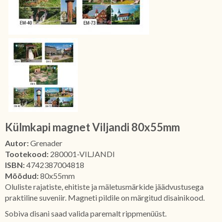
Külmkapi magnet Viljandi 80x55mm
Autor:
Grenader
Tootekood:
280001-VILJANDI
ISBN:
4742387004818
Mõõdud:
80x55mm
Oluliste rajatiste, ehitiste ja mäletusmärkide jäädvustusega
praktiline suveniir. Magneti pildile on märgitud disainikood.
Sobiva disani saad valida paremalt rippmenüüst.