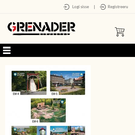
Logi sisse
Registreeru
|