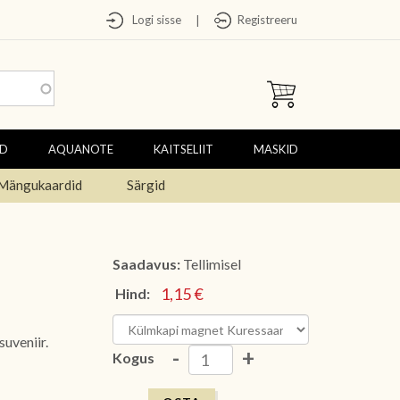
Logi sisse
Registreeru
|
ED
AQUANOTE
KAITSELIIT
MASKID
Mängukaardid
Särgid
Saadavus:
Tellimisel
1,15 €
Hind:
suveniir.
-
+
Kogus