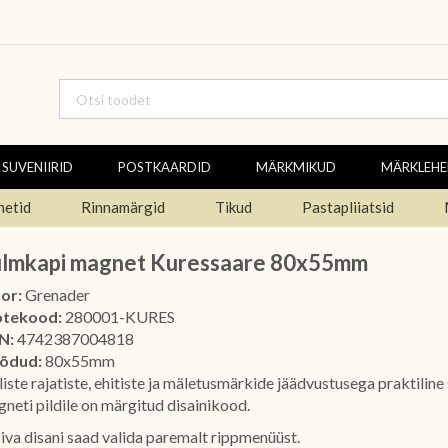
SUVENIIRID
POSTKAARDID
MÄRKMIKUD
MÄRKLEH
netid
Rinnamärgid
Tikud
Pastapliiatsid
lmkapi magnet Kuressaare 80x55mm
or:
Grenader
otekood:
280001-KURES
N:
4742387004818
õdud:
80x55mm
liste rajatiste, ehitiste ja mäletusmärkide jäädvustusega praktiline 
neti pildile on märgitud disainikood.
iva disani saad valida paremalt rippmenüüst.