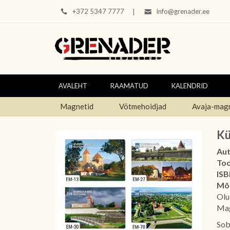
+372 5347 7777
info@grenader.ee
|
AVALEHT
RAAMATUD
KALENDRID
Magnetid
Võtmehoidjad
Avaja-mag
Kü
Aut
To
ISB
Mõ
Olu
Mag
Sob