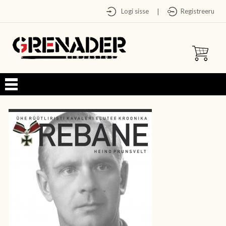
Logi sisse
Registreeru
|