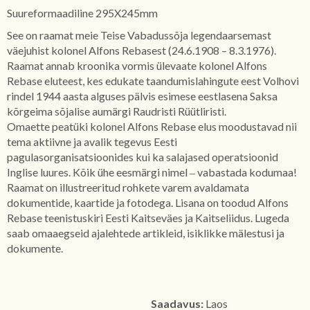
Suureformaadiline 295X245mm
See on raamat meie Teise Vabadussõja legendaarsemast
väejuhist kolonel Alfons Rebasest (24.6.1908 – 8.3.1976).
Raamat annab kroonika vormis ülevaate kolonel Alfons
Rebase eluteest, kes edukate taandumislahingute eest Volhovi
rindel 1944 aasta alguses pälvis esimese eestlasena Saksa
kõrgeima sõjalise aumärgi Raudristi Rüütliristi.
Omaette peatüki kolonel Alfons Rebase elus moodustavad nii
tema aktiivne ja avalik tegevus Eesti
pagulasorganisatsioonides kui ka salajased operatsioonid
Inglise luures. Kõik ühe eesmärgi nimel ‒ vabastada kodumaa!
Raamat on illustreeritud rohkete varem avaldamata
dokumentide, kaartide ja fotodega. Lisana on toodud Alfons
Rebase teenistuskiri Eesti Kaitseväes ja Kaitseliidus. Lugeda
saab omaaegseid ajalehtede artikleid, isiklikke mälestusi ja
dokumente.
Saadavus:
Laos