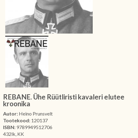
REBANE. Ühe Rüütliristi kavaleri elutee
kroonika
Autor:
Heino Prunsvelt
Tootekood:
120137
ISBN:
9789949512706
432lk, KK