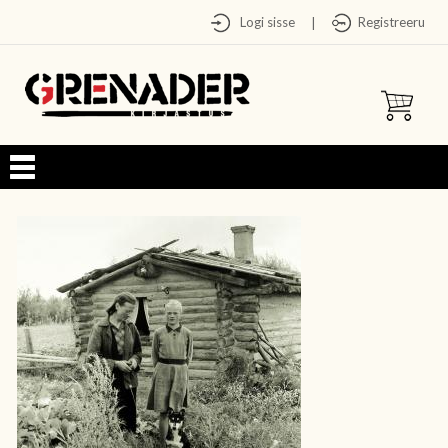
Logi sisse
Registreeru
|