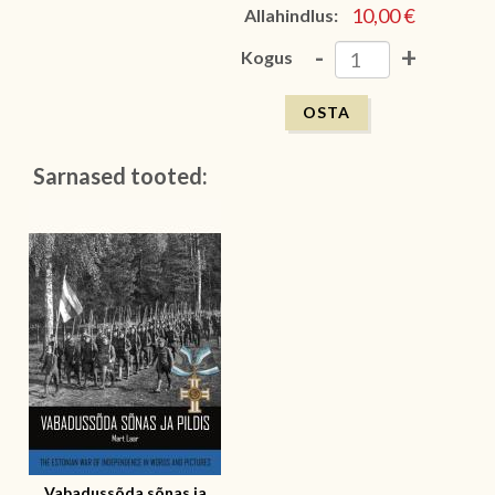
10,00 €
Allahindlus:
-
+
Kogus
Sarnased tooted:
Vabadussõda sõnas ja