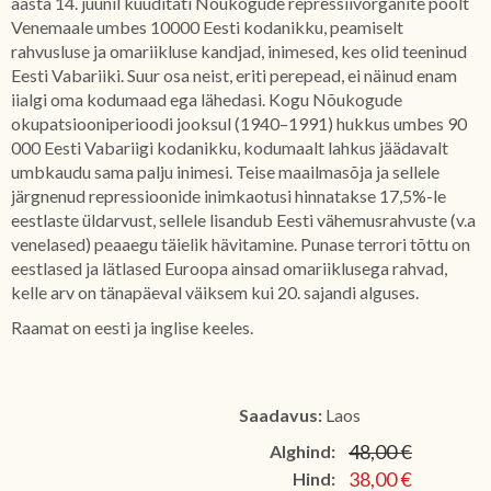
aasta 14. juunil küüditati Nõukogude repressiivorganite poolt
Venemaale umbes 10000 Eesti kodanikku, peamiselt
rahvusluse ja omariikluse kandjad, inimesed, kes olid teeninud
Eesti Vabariiki. Suur osa neist, eriti perepead, ei näinud enam
iialgi oma kodumaad ega lähedasi. Kogu Nõukogude
okupatsiooniperioodi jooksul (1940–1991) hukkus umbes 90
000 Eesti Vabariigi kodanikku, kodumaalt lahkus jäädavalt
umbkaudu sama palju inimesi. Teise maailmasõja ja sellele
järgnenud repressioonide inimkaotusi hinnatakse 17,5%-le
eestlaste üldarvust, sellele lisandub Eesti vähemusrahvuste (v.a
venelased) peaaegu täielik hävitamine. Punase terrori tõttu on
eestlased ja lätlased Euroopa ainsad omariiklusega rahvad,
kelle arv on tänapäeval väiksem kui 20. sajandi alguses.
Raamat on eesti ja inglise keeles.
Saadavus:
Laos
48,00 €
Alghind:
38,00 €
Hind: