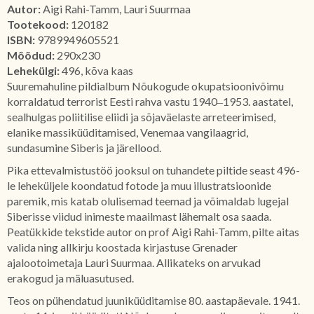
Autor:
Aigi Rahi-Tamm, Lauri Suurmaa
Tootekood:
120182
ISBN:
9789949605521
Mõõdud:
290x230
Lehekülgi:
496, kõva kaas
Suuremahuline pildialbum Nõukogude okupatsioonivõimu
korraldatud terrorist Eesti rahva vastu 1940‒1953. aastatel,
sealhulgas poliitilise eliidi ja sõjaväelaste arreteerimised,
elanike massiküüditamised, Venemaa vangilaagrid,
sundasumine Siberis ja järellood.
Pika ettevalmistustöö jooksul on tuhandete piltide seast 496-
le leheküljele koondatud fotode ja muu illustratsioonide
paremik, mis katab olulisemad teemad ja võimaldab lugejal
Siberisse viidud inimeste maailmast lähemalt osa saada.
Peatükkide tekstide autor on prof Aigi Rahi-Tamm, pilte aitas
valida ning allkirju koostada kirjastuse Grenader
ajalootoimetaja Lauri Suurmaa. Allikateks on arvukad
erakogud ja mäluasutused.
Teos on pühendatud juuniküüditamise 80. aastapäevale. 1941.