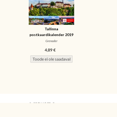
Tallinna
postkaardikalender 2019
Grenader
4,89 €
©
GRENADER Grupp