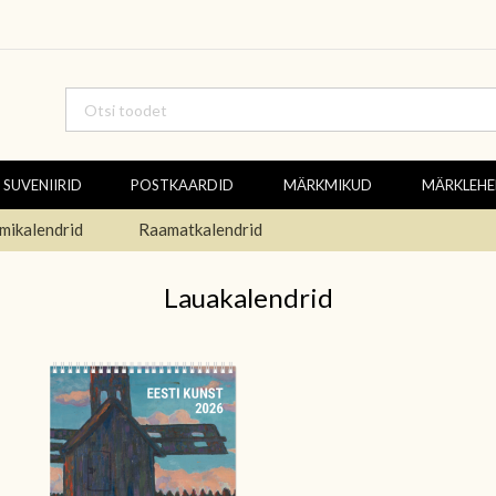
SUVENIIRID
POSTKAARDID
MÄRKMIKUD
MÄRKLEH
mikalendrid
Raamatkalendrid
Lauakalendrid