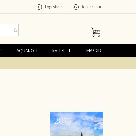
Logi sisse
Registreeru
|
ED
AQUANOTE
KAITSELIIT
MASKID