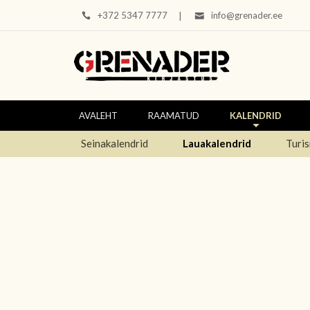
+372 5347 7777
info@grenader.ee
|
AVALEHT
RAAMATUD
KALENDRID
Seinakalendrid
Lauakalendrid
Turis