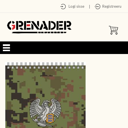
Logi sisse
Registreeru
|