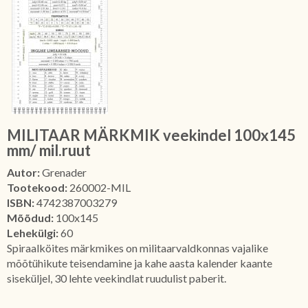
MILITAAR MÄRKMIK veekindel 100x145
mm/ mil.ruut
Autor:
Grenader
Tootekood:
260002-MIL
ISBN:
4742387003279
Mõõdud:
100x145
Lehekülgi:
60
Spiraalköites märkmikes on militaarvaldkonnas vajalike
mõõtühikute teisendamine ja kahe aasta kalender kaante
siseküljel, 30 lehte veekindlat ruudulist paberit.