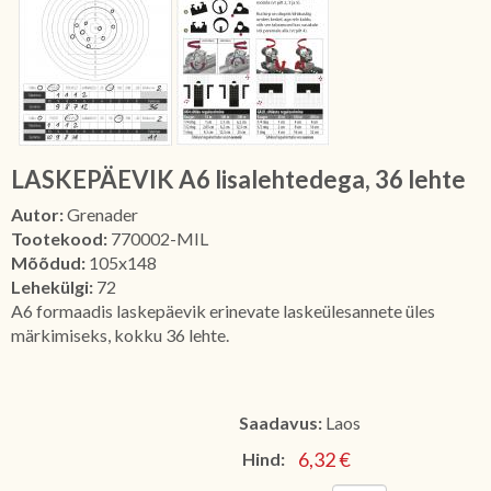
LASKEPÄEVIK A6 lisalehtedega, 36 lehte
Autor:
Grenader
Tootekood:
770002-MIL
Mõõdud:
105x148
Lehekülgi:
72
A6 formaadis laskepäevik erinevate laskeülesannete üles
märkimiseks, kokku 36 lehte.
Saadavus:
Laos
6,32 €
Hind: