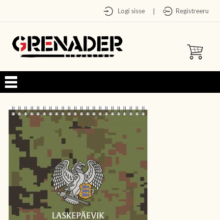
Logi sisse
Registreeru
|