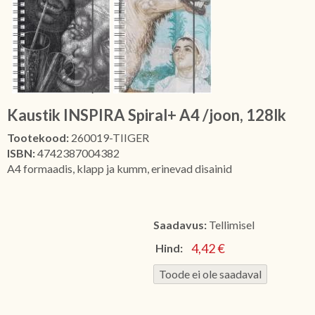
Kaustik INSPIRA Spiral+ A4 /joon, 128lk
Tootekood:
260019-TIIGER
ISBN:
4742387004382
A4 formaadis, klapp ja kumm, erinevad disainid
Saadavus:
Tellimisel
4,42 €
Hind: