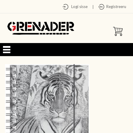
Logi sisse
Registreeru
|