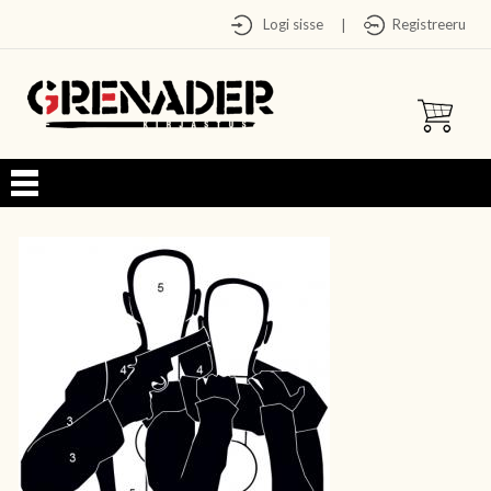
Logi sisse
Registreeru
|