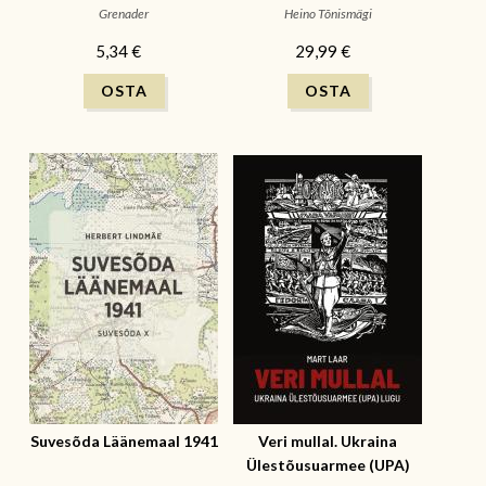
cards Navitrolla art
Grenader
Heino Tõnismägi
5,34 €
29,99 €
Suvesõda Läänemaal 1941
Veri mullal. Ukraina
Ülestõusuarmee (UPA)