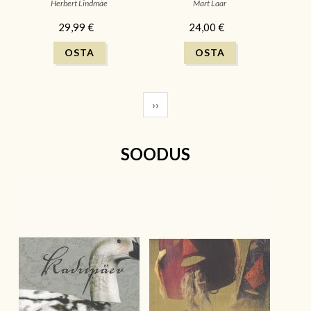
lugu
Herbert Lindmäe
Mart Laar
29,99 €
24,00 €
››
SOODUS