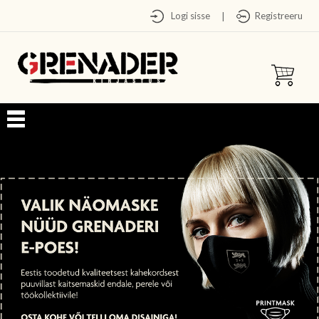
Logi sisse
Registreeru
|