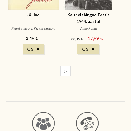
Jõulud
Kaitselahingud Eestis
1944. aastal
Maret Tamjärv, Vivian Siirman,
Vaino Kallas
EVM
3,49 €
17,99 €
22,49 €
››